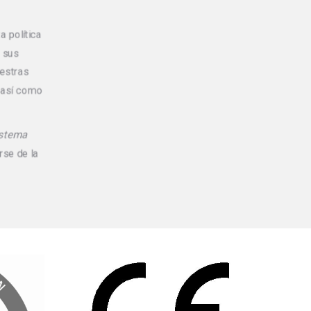
 política
y sus
uestras
, así como
istema
se de la