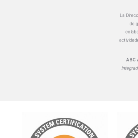
La Direc
de g
colabo
actividad
ABC 
Integrad