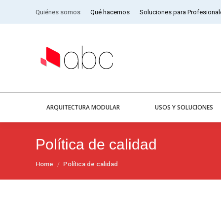
Quiénes somos
Qué hacemos
Soluciones para Profesional
ARQUITECTURA MODULAR
USOS Y SOLUCIONES
Política de calidad
You are here:
Home
Política de calidad