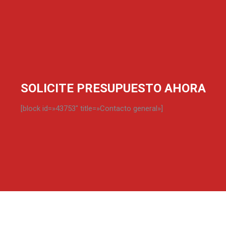
SOLICITE PRESUPUESTO AHORA
[block id=»43753″ title=»Contacto general»]