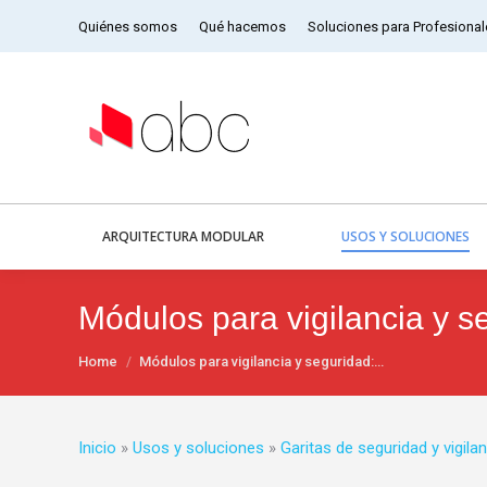
Quiénes somos
Qué hacemos
Soluciones para Profesional
ARQUITECTURA MODULAR
USOS Y SOLUCIONES
Módulos para vigilancia y s
You are here:
Home
Módulos para vigilancia y seguridad:…
Inicio
»
Usos y soluciones
»
Garitas de seguridad y vigilan