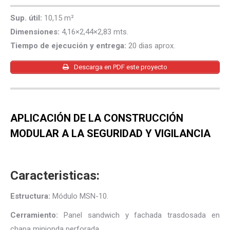
Sup. útil:
10,15 m²
Dimensiones:
4,16×2,44×2,83 mts.
Tiempo de ejecución y entrega:
20 dias aprox.
Descarga en PDF este proyecto
APLICACIÓN DE LA CONSTRUCCIÓN
MODULAR A LA SEGURIDAD Y VIGILANCIA
Caracteristicas:
Estructura:
Módulo MSN-10.
Cerramiento:
Panel sandwich y fachada trasdosada en
chapa minionda perforada.