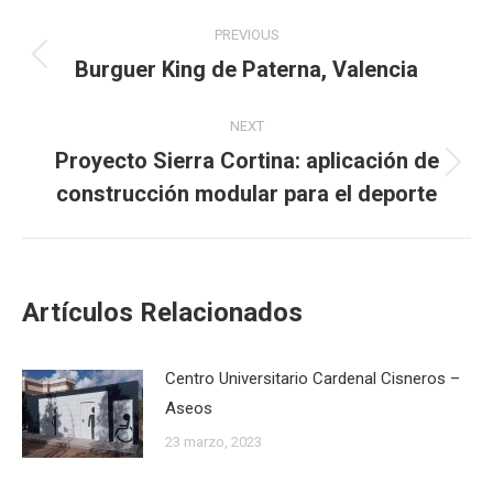
Post
PREVIOUS
navigation
Burguer King de Paterna, Valencia
Previous
post:
NEXT
Proyecto Sierra Cortina: aplicación de
Next
construcción modular para el deporte
post:
Artículos Relacionados
Centro Universitario Cardenal Cisneros –
Aseos
23 marzo, 2023