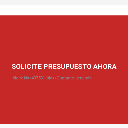
SOLICITE PRESUPUESTO AHORA
[block id=»43753″ title=»Contacto general»]