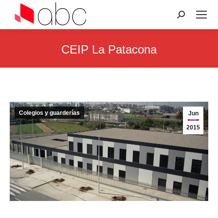
Search:
CEIP La Patacona
You are here:
Colegios y guarderías
Jun
2015