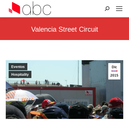
Search:
Valencia Street Circuit
You are here:
Eventos
Dic
Hospitality
2015