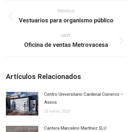
Post
PREVIOUS
navigation
Vestuarios para organismo público
Previous
post:
NEXT
Oficina de ventas Metrovacesa
Next
post:
Artículos Relacionados
Centro Universitario Cardenal Cisneros –
Aseos
23 marzo, 2023
Cantera Marcelino Martínez SLU