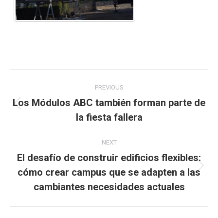
Post
PREVIOUS
navigation
Los Módulos ABC también forman parte de
Previous
la fiesta fallera
post:
NEXT
El desafío de construir edificios flexibles:
cómo crear campus que se adapten a las
Next
post:
cambiantes necesidades actuales