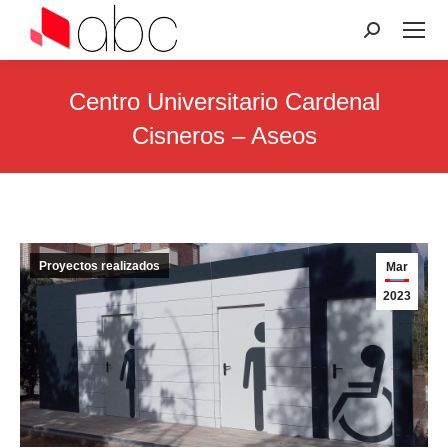
Search:
Centro Universitario Cardenal
Cisneros – Aseos
You are here:
Proyectos realizados
Mar
2023