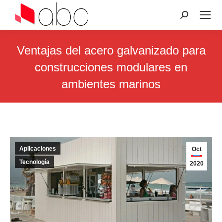
Search:
Ventajas del acero galvanizado para
construcciones modulares en
ambientes marinos
You are here:
Aplicaciones
Oct
Tecnología
2020