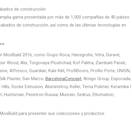
cabados de construcción
 amplia gama presentada por más de 1,500 compañías de 40 países
cabados de construcción, así como de las últimas tecnologías en
>>
 MosBuild 2016, como Grupo Roca, Hansgrohe, Vitra, Duravit,
ber Wood, Alix, Torgovaya Ploshchad, Kof Palitra, Zambaiti Parati,
ve, Affresco, Guardian, Kale Kilit, ProfilDoors, Profilo Porte, UNION,
ilk Plaster, San Marco,
BarcelonaConcept
, Amigo Group, Espocada,
 Hills, Docke Extrusion, Aluminstroy, Keller, Terna Polimer, Keramika I
st, Huntsman, Penetron Russia, Murexin, Sedrus, Eltomation,
 MosBuild para presenter sus colecciones y productos.