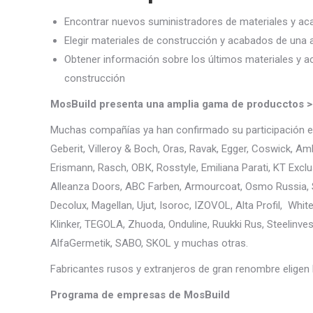
Encontrar nuevos suministradores de materiales y a
Elegir materiales de construcción y acabados de una
Obtener información sobre los últimos materiales y a
construcción
MosBuild presenta una amplia gama de producctos >
Muchas compañías ya han confirmado su participación en
Geberit, Villeroy & Boch, Oras, Ravak, Egger, Coswick, Am
Erismann, Rasch, ОВК, Rosstyle, Emiliana Parati, KT Exclusi
Alleanza Doors, ABC Farben, Armourcoat, Osmo Russia, S
Decolux, Magellan, Ujut, Isoroc, IZOVOL, Alta Profil, White
Klinker, TEGOLA, Zhuoda, Onduline, Ruukki Rus, Steelinve
AlfaGermetik, SABO, SKOL y muchas otras.
Fabricantes rusos y extranjeros de gran renombre eligen
Programa de empresas de MosBuild